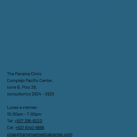
HGMC ofrece una amplia gama de servicios de
regeneración capilar y medicina estética desde
2012 bajo el cuidado de profesionales de la salud
en un entorno preferencial en el corazón de la
ciudad de Panamá.
DIRECCIÓN
The Panama Clinic
Complejo Pacific Center,
torre B, Piso 26,
consultorios 2624 – 2625
Lunes a viernes:
10:00am – 7:00pm
Tel:
+507 396-6020
Cel:
+507 6140-8899
citas@hairgrowmedicalcenter.com