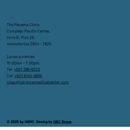
DIRECCIÓN
The Panama Clinic
Complejo Pacific Center,
torre B, Piso 26,
consultorios 2624 – 2625
Lunes a viernes:
10:00am – 7:00pm
Tel:
+507 396-6020
Cel:
+507 6140-8899
citas@hairgrowmedicalcenter.com
© 2025 by HGMC. Desing by
H&C Group