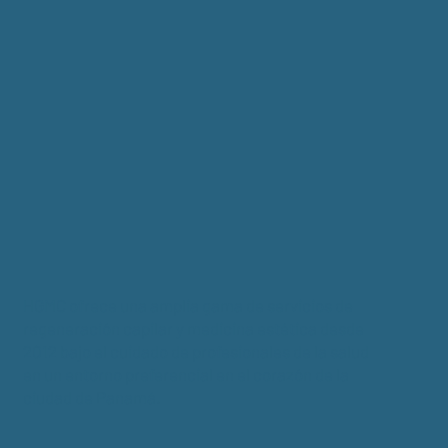
HGMC ofrece una amplia gama de servicios de
regeneración capilar y medicina estética desde
2012 bajo el cuidado de profesionales de la salud
en un entorno preferencial en el corazón de la
ciudad de Panamá.